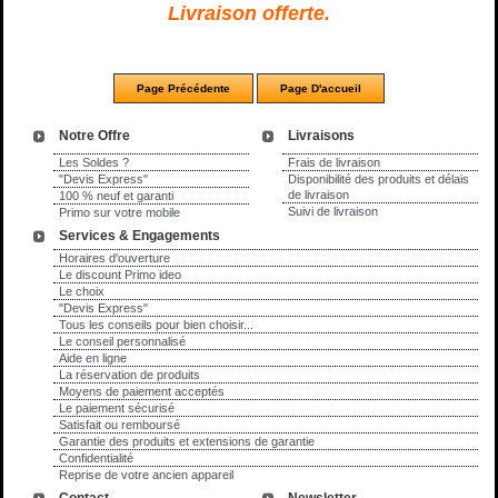
Livraison offerte.
Notre Offre
Livraisons
Les Soldes ?
Frais de livraison
"Devis Express"
Disponibilité des produits et délais
de livraison
100 % neuf et garanti
Suivi de livraison
Primo sur votre mobile
Services & Engagements
Horaires d'ouverture
Le discount Primo ideo
Le choix
"Devis Express"
Tous les conseils pour bien choisir...
Le conseil personnalisé
Aide en ligne
La réservation de produits
Moyens de paiement acceptés
Le paiement sécurisé
Satisfait ou remboursé
Garantie des produits et extensions de garantie
Confidentialité
Reprise de votre ancien appareil
Contact
Newsletter