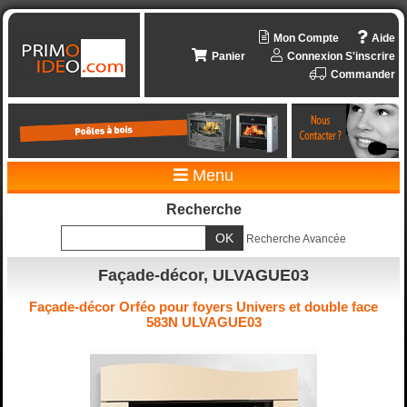
Mon Compte
Aide
Panier
Connexion
S'inscrire
Commander
Menu
Recherche
Recherche Avancée
Façade-décor, ULVAGUE03
Façade-décor Orféo pour foyers Univers et double face
583N ULVAGUE03