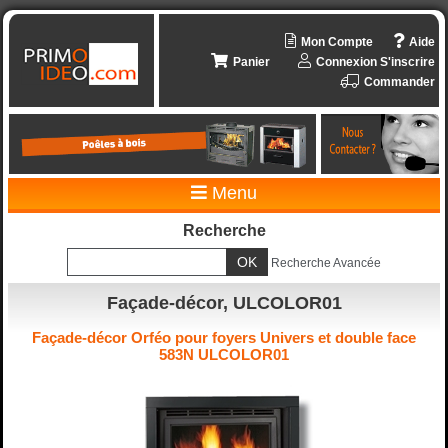
Mon Compte
Aide
Panier
Connexion
S'inscrire
Commander
Menu
Recherche
Recherche Avancée
Façade-décor, ULCOLOR01
Façade-décor Orféo pour foyers Univers et double face
583N ULCOLOR01