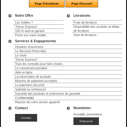
Notre Offre
Livraisons
Les Soldes ?
Frais de livraison
"Devis Express"
Disponibilité des produits et délais
de livraison
100 % neuf et garanti
Suivi de livraison
Primo sur votre mobile
Services & Engagements
Horaires d'ouverture
Le discount Primo ideo
Le choix
"Devis Express"
Tous les conseils pour bien choisir...
Le conseil personnalisé
Aide en ligne
La réservation de produits
Moyens de paiement acceptés
Le paiement sécurisé
Satisfait ou remboursé
Garantie des produits et extensions de garantie
Confidentialité
Reprise de votre ancien appareil
Contact
Newsletter
Actualité, promotions...