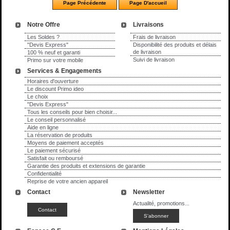
Notre Offre
Livraisons
Les Soldes ?
Frais de livraison
"Devis Express"
Disponibilité des produits et délais
de livraison
100 % neuf et garanti
Suivi de livraison
Primo sur votre mobile
Services & Engagements
Horaires d'ouverture
Le discount Primo ideo
Le choix
"Devis Express"
Tous les conseils pour bien choisir...
Le conseil personnalisé
Aide en ligne
La réservation de produits
Moyens de paiement acceptés
Le paiement sécurisé
Satisfait ou remboursé
Garantie des produits et extensions de garantie
Confidentialité
Reprise de votre ancien appareil
Contact
Newsletter
Actualité, promotions...