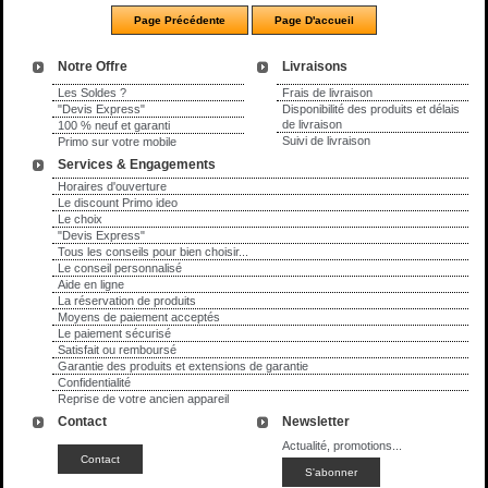
Notre Offre
Livraisons
Les Soldes ?
Frais de livraison
"Devis Express"
Disponibilité des produits et délais
de livraison
100 % neuf et garanti
Suivi de livraison
Primo sur votre mobile
Services & Engagements
Horaires d'ouverture
Le discount Primo ideo
Le choix
"Devis Express"
Tous les conseils pour bien choisir...
Le conseil personnalisé
Aide en ligne
La réservation de produits
Moyens de paiement acceptés
Le paiement sécurisé
Satisfait ou remboursé
Garantie des produits et extensions de garantie
Confidentialité
Reprise de votre ancien appareil
Contact
Newsletter
Actualité, promotions...