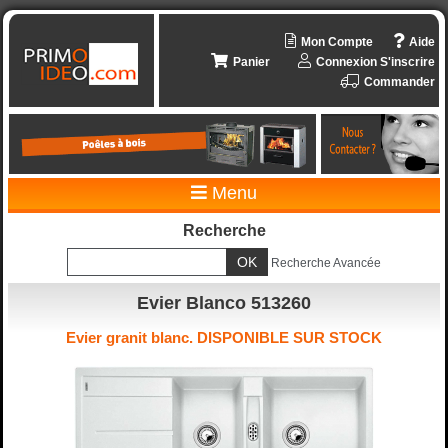
Mon Compte
Aide
Panier
Connexion
S'inscrire
Commander
Menu
Recherche
Recherche Avancée
Evier Blanco 513260
Evier granit blanc. DISPONIBLE SUR STOCK