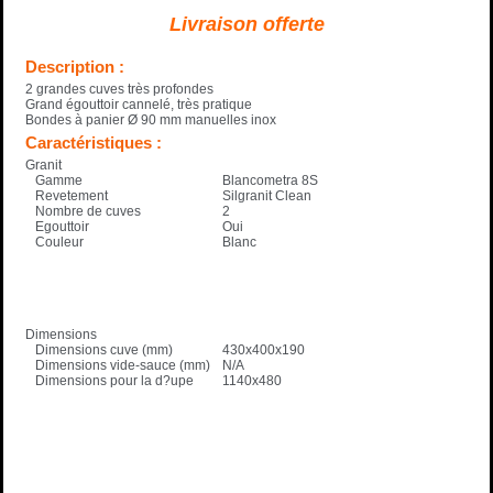
Livraison offerte
Description :
2 grandes cuves très profondes
Grand égouttoir cannelé, très pratique
Bondes à panier Ø 90 mm manuelles inox
Caractéristiques :
Granit
Gamme
Blancometra 8S
Revetement
Silgranit Clean
Nombre de cuves
2
Egouttoir
Oui
Couleur
Blanc
Dimensions
Dimensions cuve (mm)
430x400x190
Dimensions vide-sauce (mm)
N/A
Dimensions pour la d?upe
1140x480