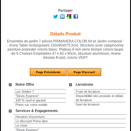
Partager
Détails Produit
Ensemble de jardin 7 pièces PRIMAVERA COLOR Art et Jardin composé :
- d'une Table rectangulaire 150x90xh75,5cm. Structure acier cataphorèse
peinture polyester coloris blanc. Plateau 8 mm verre trempé coloris taupe
-de 6 Chaises Empilables 47 x 60 x 90cm, structure aluminium, résine
tréssée fil plat, coloris VERT
Notre Offre
Livraisons
Les Soldes ?
Frais de livraison
"Devis Express"
Disponibilité des produits et délais
de livraison
100 % neuf et garanti
Suivi de livraison
Primo sur votre mobile
Services & Engagements
Horaires d'ouverture
Le discount Primo ideo
Le choix
"Devis Express"