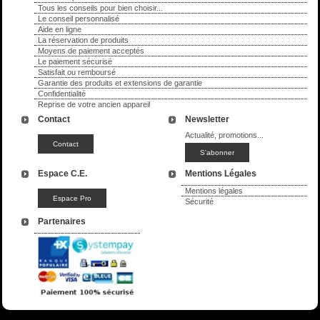
Tous les conseils pour bien choisir...
Le conseil personnalisé
Aide en ligne
La réservation de produits
Moyens de paiement acceptés
Le paiement sécurisé
Satisfait ou remboursé
Garantie des produits et extensions de garantie
Confidentialité
Reprise de votre ancien appareil
Contact
Newsletter
Actualité, promotions...
Espace C.E.
Mentions Légales
Mentions légales
Sécurité
Partenaires