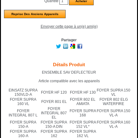
Quantité
Reprise Des Anciens Appareils
Envoyer cette page à un(e) ami(e)
Partager
Détails Produit
ENSEMBLE SAV DEFLECTEUR
Article compatible avec les appareils
EINSATZ SUPRA
FOYER SUPRA 150
FOYER HF 120
FOYER HF 130
150VLD-A
VL
FOYER SUPRA
FOYER 802 EL
FOYER 802 ELG
FOYER 801 EL
160 VL
AMIATA
WATERFIRE
FOYER
FOYER
FOYER SUPRA
FOYER SUPRA 150
INTEGRAL 807
INTEGRAL 807 L
168
VL-A
EL
FOYER SUPRA
FOYER SUPRA
FOYER SUPRA
FOYER SUPRA 160
150-A
150-A DIN
152 VL*
VL-A
FOYER SUPRA
FOYER SUPRA
FOYER SUPRA
160-A
162
162 VL