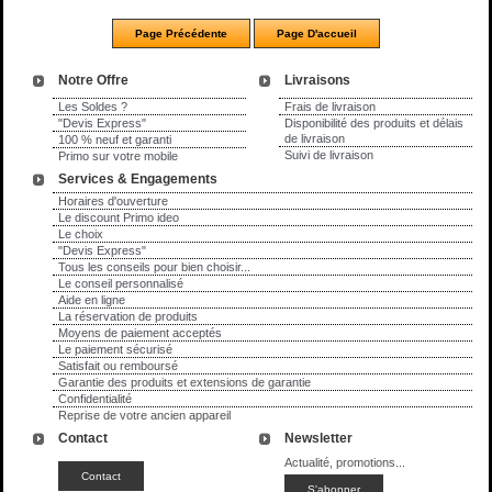
Notre Offre
Livraisons
Les Soldes ?
Frais de livraison
"Devis Express"
Disponibilité des produits et délais
de livraison
100 % neuf et garanti
Suivi de livraison
Primo sur votre mobile
Services & Engagements
Horaires d'ouverture
Le discount Primo ideo
Le choix
"Devis Express"
Tous les conseils pour bien choisir...
Le conseil personnalisé
Aide en ligne
La réservation de produits
Moyens de paiement acceptés
Le paiement sécurisé
Satisfait ou remboursé
Garantie des produits et extensions de garantie
Confidentialité
Reprise de votre ancien appareil
Contact
Newsletter
Actualité, promotions...