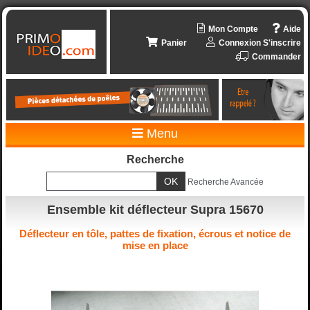
Mon Compte
Aide
Panier
Connexion
S'inscrire
Commander
Menu
Recherche
Recherche Avancée
Ensemble kit déflecteur Supra 15670
Déflecteur en tôle, pattes de fixation, écrous et notice de
mise en place