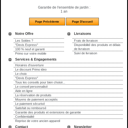
Garantie de l'ensemble de jardin :
1 an
Notre Offre
Livraisons
Les Soldes ?
Frais de livraison
"Devis Express"
Disponibilité des produits et délais
de livraison
100 % neuf et garanti
Suivi de livraison
Primo sur votre mobile
Services & Engagements
Horaires d'ouverture
Le discount Primo ideo
Le choix
"Devis Express"
Tous les conseils pour bien choisir...
Le conseil personnalisé
Aide en ligne
La réservation de produits
Moyens de paiement acceptés
Le paiement sécurisé
Satisfait ou remboursé
Garantie des produits et extensions de garantie
Confidentialité
Reprise de votre ancien appareil
Contact
Newsletter