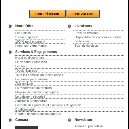
Notre Offre
Livraisons
Les Soldes ?
Frais de livraison
"Devis Express"
Disponibilité des produits et délais
de livraison
100 % neuf et garanti
Suivi de livraison
Primo sur votre mobile
Services & Engagements
Horaires d'ouverture
Le discount Primo ideo
Le choix
"Devis Express"
Tous les conseils pour bien choisir...
Le conseil personnalisé
Aide en ligne
La réservation de produits
Moyens de paiement acceptés
Le paiement sécurisé
Satisfait ou remboursé
Garantie des produits et extensions de garantie
Confidentialité
Reprise de votre ancien appareil
Contact
Newsletter
Actualité, promotions...