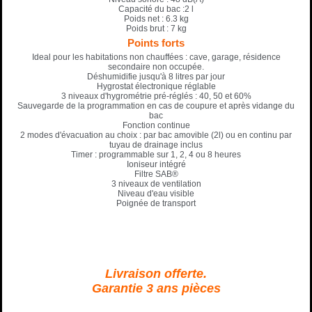
Capacité du bac :2 l
Poids net : 6.3 kg
Poids brut : 7 kg
Points forts
Ideal pour les habitations non chauffées : cave, garage, résidence
secondaire non occupée.
Déshumidifie jusqu'à 8 litres par jour
Hygrostat électronique réglable
3 niveaux d'hygrométrie pré-réglés : 40, 50 et 60%
Sauvegarde de la programmation en cas de coupure et après vidange du
bac
Fonction continue
2 modes d'évacuation au choix : par bac amovible (2l) ou en continu par
tuyau de drainage inclus
Timer : programmable sur 1, 2, 4 ou 8 heures
Ioniseur intégré
Filtre SAB®
3 niveaux de ventilation
Niveau d'eau visible
Poignée de transport
Livraison offerte.
G
arantie 3 ans pièces