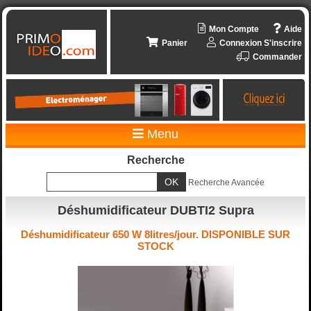
Mon Compte
Aide
Panier
Connexion
S'inscrire
Commander
Menu
Recherche
Recherche Avancée
Déshumidificateur DUBTI2 Supra
Déshumidificateur 650 W 8litres/jour. DISPONIBLE SUR
STOCK