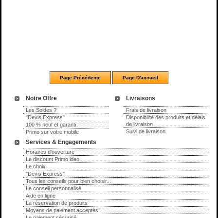
Notre Offre
Livraisons
Les Soldes ?
Frais de livraison
"Devis Express"
Disponibilité des produits et délais
de livraison
100 % neuf et garanti
Suivi de livraison
Primo sur votre mobile
Services & Engagements
Horaires d'ouverture
Le discount Primo ideo
Le choix
"Devis Express"
Tous les conseils pour bien choisir...
Le conseil personnalisé
Aide en ligne
La réservation de produits
Moyens de paiement acceptés
Le paiement sécurisé