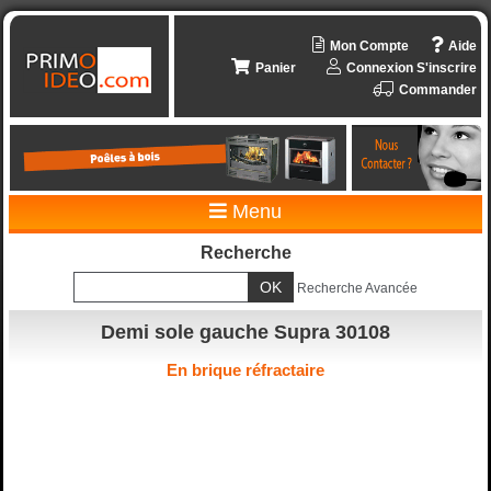
Mon Compte
Aide
Panier
Connexion
S'inscrire
Commander
Menu
Recherche
Recherche Avancée
Demi sole gauche Supra 30108
En brique réfractaire