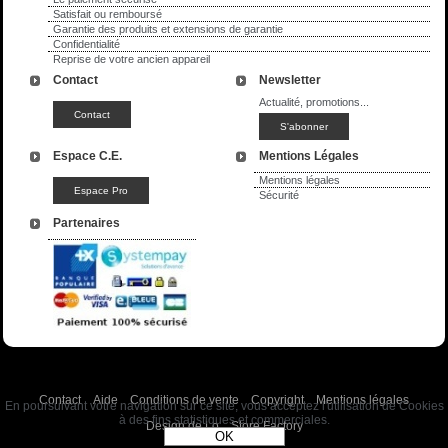
Satisfait ou remboursé
Garantie des produits et extensions de garantie
Confidentialité
Reprise de votre ancien appareil
Contact
Newsletter
Actualité, promotions...
Espace C.E.
Mentions Légales
Mentions légales
Sécurité
Partenaires
Contact
Aide
Conditions de vente
Copyright
Mentions légales
En poursuivant votre navigation sur ce site, vous acceptez l'utilisation de Cookies
à des fins statistiques et commerciales.
Design de Lo
Store Factory
OK