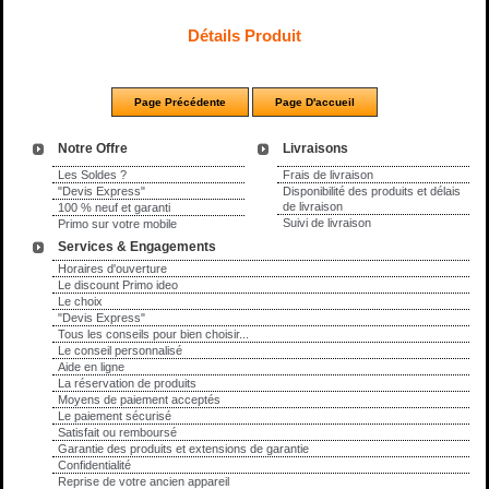
Détails Produit
Notre Offre
Livraisons
Les Soldes ?
Frais de livraison
"Devis Express"
Disponibilité des produits et délais
de livraison
100 % neuf et garanti
Suivi de livraison
Primo sur votre mobile
Services & Engagements
Horaires d'ouverture
Le discount Primo ideo
Le choix
"Devis Express"
Tous les conseils pour bien choisir...
Le conseil personnalisé
Aide en ligne
La réservation de produits
Moyens de paiement acceptés
Le paiement sécurisé
Satisfait ou remboursé
Garantie des produits et extensions de garantie
Confidentialité
Reprise de votre ancien appareil