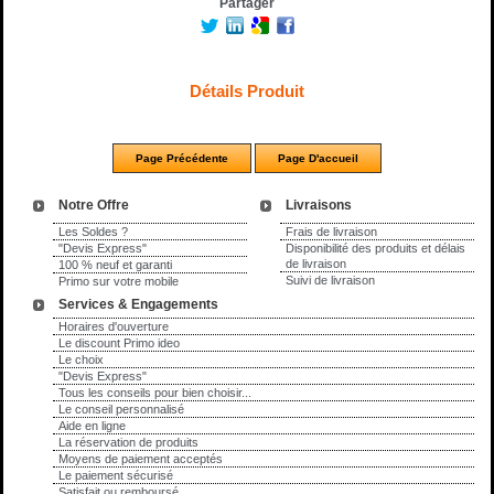
Partager
Détails Produit
Notre Offre
Livraisons
Les Soldes ?
Frais de livraison
"Devis Express"
Disponibilité des produits et délais
de livraison
100 % neuf et garanti
Suivi de livraison
Primo sur votre mobile
Services & Engagements
Horaires d'ouverture
Le discount Primo ideo
Le choix
"Devis Express"
Tous les conseils pour bien choisir...
Le conseil personnalisé
Aide en ligne
La réservation de produits
Moyens de paiement acceptés
Le paiement sécurisé
Satisfait ou remboursé