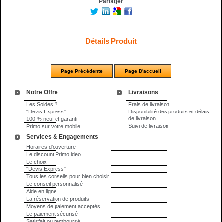
Partager
Détails Produit
Notre Offre
Livraisons
Les Soldes ?
Frais de livraison
"Devis Express"
Disponibilité des produits et délais
de livraison
100 % neuf et garanti
Suivi de livraison
Primo sur votre mobile
Services & Engagements
Horaires d'ouverture
Le discount Primo ideo
Le choix
"Devis Express"
Tous les conseils pour bien choisir...
Le conseil personnalisé
Aide en ligne
La réservation de produits
Moyens de paiement acceptés
Le paiement sécurisé
Satisfait ou remboursé