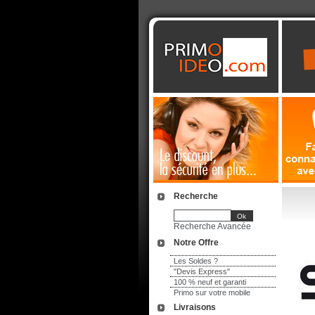
Recherche
Recherche Avancée
Notre Offre
Les Soldes ?
"Devis Express"
100 % neuf et garanti
Primo sur votre mobile
Livraisons