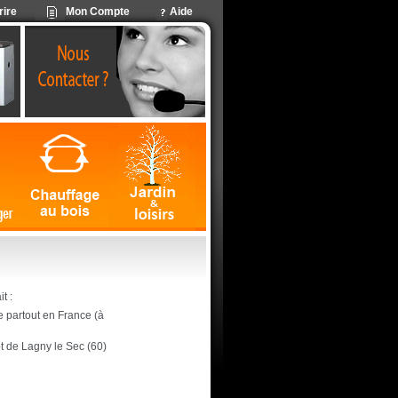
rire
Mon Compte
Aide
t :
ite partout en France (à
ôt de Lagny le Sec (60)