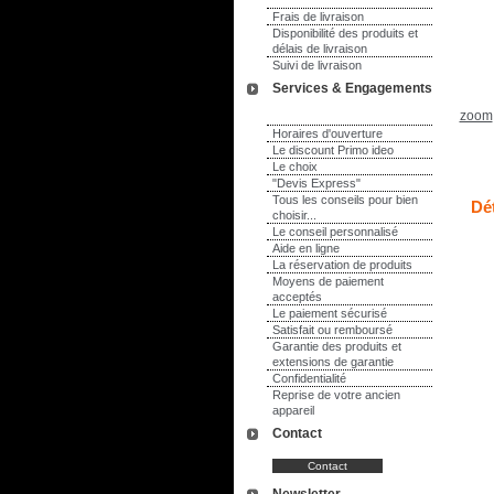
Frais de livraison
Disponibilité des produits et
délais de livraison
Suivi de livraison
Services & Engagements
zoom
Horaires d'ouverture
Le discount Primo ideo
Le choix
"Devis Express"
Tous les conseils pour bien
Dét
choisir...
Le conseil personnalisé
Aide en ligne
La réservation de produits
Moyens de paiement
acceptés
Le paiement sécurisé
Satisfait ou remboursé
Garantie des produits et
extensions de garantie
Confidentialité
Reprise de votre ancien
appareil
Contact