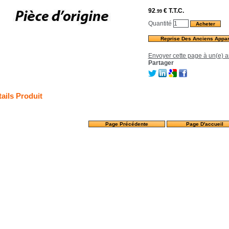
92
€
T.T.C.
.99
Quantité
Reprise Des Anciens Appar
Envoyer cette page à un(e) a
Partager
ails Produit