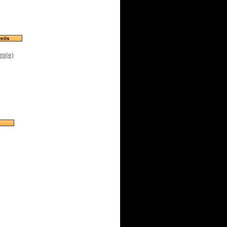
eils
mi(e)