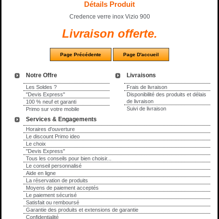
Détails Produit
Credence verre inox Vizio 900
Livraison offerte.
Notre Offre
Livraisons
Les Soldes ?
Frais de livraison
"Devis Express"
Disponibilité des produits et délais
de livraison
100 % neuf et garanti
Suivi de livraison
Primo sur votre mobile
Services & Engagements
Horaires d'ouverture
Le discount Primo ideo
Le choix
"Devis Express"
Tous les conseils pour bien choisir...
Le conseil personnalisé
Aide en ligne
La réservation de produits
Moyens de paiement acceptés
Le paiement sécurisé
Satisfait ou remboursé
Garantie des produits et extensions de garantie
Confidentialité