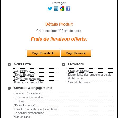
Partager
Détails Produit
Crédence inox 110 cm de large.
Frais de livraison offerts.
Notre Offre
Livraisons
Les Soldes ?
Frais de livraison
"Devis Express"
Disponibilité des produits et délais
de livraison
100 % neuf et garanti
Suivi de livraison
Primo sur votre mobile
Services & Engagements
Horaires d'ouverture
Le discount Primo ideo
Le choix
"Devis Express"
Tous les conseils pour bien choisir...
Le conseil personnalisé
Aide en ligne