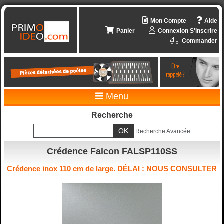
Mon Compte
Aide
Panier
Connexion
S'inscrire
Commander
Menu
Recherche
Recherche Avancée
Crédence Falcon FALSP110SS
Crédence inox 110 cm de large. DÉLAI : NOUS CONSULTER