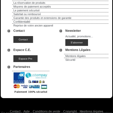
La réservation de produits
Moyens de paiement acceptés
Le paiement sécurisé
Satisfait ou remboursé
Garantie des produits et extensions de garantie
Confidentialité
Reprise de votre ancien appareil
Contact
Newsletter
Actualité, promotions...
Espace C.E.
Mentions Légales
Mentions légales
Sécurité
Partenaires
Contact
Aide
Conditions de vente
Copyright
Mentions légales