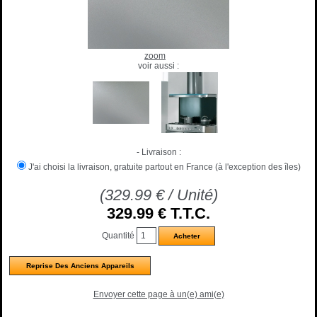
zoom
voir aussi :
- Livraison :
J'ai choisi la livraison, gratuite partout en France (à l'exception des îles)
(
329.99
€
/ Unité)
329
.99
€
T.T.C.
Quantité
Reprise Des Anciens Appareils
Envoyer cette page à un(e) ami(e)