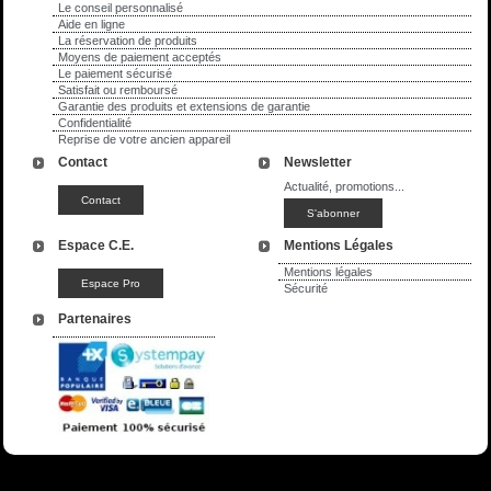
Le conseil personnalisé
Aide en ligne
La réservation de produits
Moyens de paiement acceptés
Le paiement sécurisé
Satisfait ou remboursé
Garantie des produits et extensions de garantie
Confidentialité
Reprise de votre ancien appareil
Contact
Newsletter
Actualité, promotions...
Espace C.E.
Mentions Légales
Mentions légales
Sécurité
Partenaires