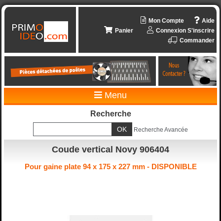
Mon Compte
Aide
Panier
Connexion
S'inscrire
Commander
Menu
Recherche
Recherche Avancée
Coude vertical Novy 906404
Pour gaine plate 94 x 175 x 227 mm - DISPONIBLE