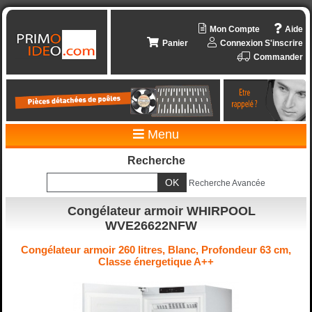
Mon Compte
Aide
Panier
Connexion
S'inscrire
Commander
Menu
Recherche
Recherche Avancée
Congélateur armoir WHIRPOOL
WVE26622NFW
Congélateur armoir 260 litres, Blanc, Profondeur 63 cm,
Classe énergetique A++