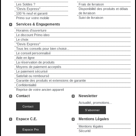
Les Soldes ?
Frais de livraison
"Devis Express"
Disponibilité des produits et délais
de livraison
100 % neuf et garanti
Suivi de livraison
Primo sur votre mobile
Services & Engagements
Horaires d'ouverture
Le discount Primo ideo
Le choix
"Devis Express"
Tous les conseils pour bien choisir...
Le conseil personnalisé
Aide en ligne
La réservation de produits
Moyens de paiement acceptés
Le paiement sécurisé
Satisfait ou remboursé
Garantie des produits et extensions de garantie
Confidentialité
Reprise de votre ancien appareil
Contact
Newsletter
Actualité, promotions...
Espace C.E.
Mentions Légales
Mentions légales
Sécurité