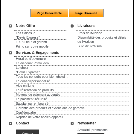
Notre Offre
Livraisons
Les Soldes ?
Frais de livraison
"Devis Express"
Disponibilité des produits et délais
de livraison
100 % neuf et garanti
Suivi de livraison
Primo sur votre mobile
Services & Engagements
Horaires d'ouverture
Le discount Primo ideo
Le choix
"Devis Express"
Tous les conseils pour bien choisir...
Le conseil personnalisé
Aide en ligne
La réservation de produits
Moyens de paiement acceptés
Le paiement sécurisé
Satisfait ou remboursé
Garantie des produits et extensions de garantie
Confidentialité
Reprise de votre ancien appareil
Contact
Newsletter
Actualité, promotions...