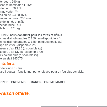
fondeur : 590 mm
ssance nominale : 11 kW
dement : 70.9 %
mme verte : ****
ssion de CO : 0.16 %
mètre de buse : 250 mm
e de fumées : mâle
pet de buse : oui
ds brut : 241 kg
IONS : nous consulter pour les tarifs et délais
ches d'air obturables Ø 150mm (disponible
ici
)
ches d'air obturables Ø 125mm (diposnobile
ici
)
ppe de visite (disponible
ici
)
fuseurs d'air DL35 (disponible
ici
)
fuseurs d'air DM35 (disponible
ici
)
k chaleur plus (disponible
ici
)
te en staff 245075
nts forts
nde vision du feu
areil pouvant fonctionner porte relevée pour un feu plus convivial
ERRE DE PROVENCE + MARBRE CREME MARFIL
vraison offerte.