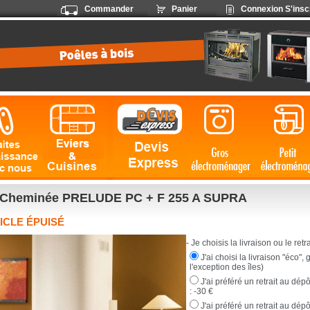
Commander
Panier
Connexion
S'insc
Cheminée PRELUDE PC + F 255 A SUPRA
ICLE ÉPUISÉ
- Je choisis la livraison ou le retrai
J'ai choisi la livraison "éco",
l'exception des îles)
J'ai préféré un retrait au dé
:
-30 €
J'ai préféré un retrait au dép