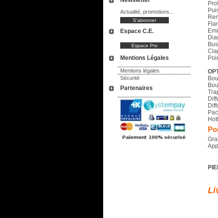
Newsletter
Pro
Pui
Actualité, promotions...
Ren
Fla
Emi
Espace C.E.
Dia
Bus
Cla
Mentions Légales
Poi
Mentions légales
OPT
Sécurité
Bou
Bou
Partenaires
Tra
Dif
Dif
Pac
Hot
Poi
Gra
App
PI
Li