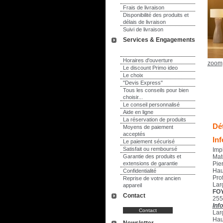
Frais de livraison
Disponibilité des produits et
délais de livraison
Suivi de livraison
Services & Engagements
Horaires d'ouverture
zoom
Le discount Primo ideo
Le choix
"Devis Express"
Tous les conseils pour bien
choisir...
Le conseil personnalisé
Aide en ligne
La réservation de produits
Dét
Moyens de paiement
acceptés
In
Le paiement sécurisé
Satisfait ou remboursé
Imp
Garantie des produits et
Mat
extensions de garantie
Pie
Hau
Confidentialité
Pro
Reprise de votre ancien
Lar
appareil
FOY
Contact
255
Inf
Lar
Hau