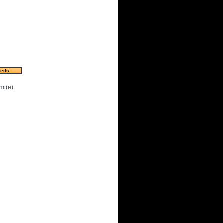
eils
mi(e)