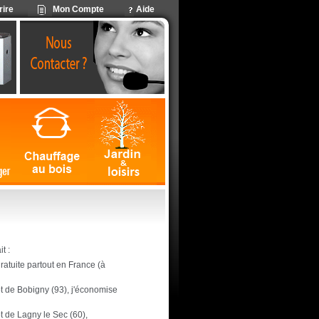
rire
Mon Compte
Aide
t :
 gratuite partout en France (à
pôt de Bobigny (93), j'économise
ôt de Lagny le Sec (60),