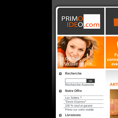
Recherche
ART
Recherche Avancée
Notre Offre
Les Soldes ?
"Devis Express"
100 % neuf et garanti
Primo sur votre mobile
Livraisons