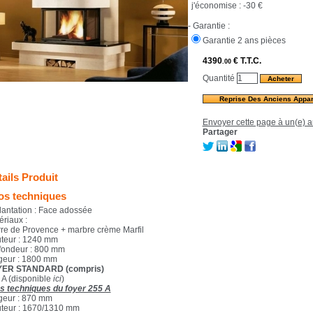
j'économise :
-30 €
- Garantie :
Garantie 2 ans pièces
4390
€
T.T.C.
.00
Quantité
Reprise Des Anciens Appar
Envoyer cette page à un(e) a
Partager
ails Produit
fos techniques
lantation : Face adossée
ériaux :
rre de Provence + marbre crème Marfil
teur : 1240 mm
fondeur : 800 mm
geur : 1800 mm
ER STANDARD (compris)
 A (disponible
ici
)
os techniques du foyer 255 A
geur : 870 mm
teur : 1670/1310 mm