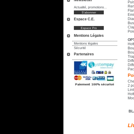
Newsletter
Pui
Ren
Actualité, promotions...
Fla
Emi
Dia
Espace C.E.
Bus
Cla
Poid
Mentions Légales
OPT
Mentions légales
Hott
Sécurité
Bou
Bou
Partenaires
Tra
Dif
Dif
Pac
Poi
Che
2 p
Lin
Hott
Mod
BL
Li