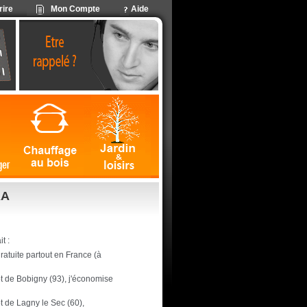
rire
Mon Compte
Aide
RA
t :
 gratuite partout en France (à
pôt de Bobigny (93), j'économise
ôt de Lagny le Sec (60),