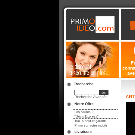
Recherche
ART
Recherche Avancée
Notre Offre
Les Soldes ?
"Devis Express"
100 % neuf et garanti
Primo sur votre mobile
Livraisons