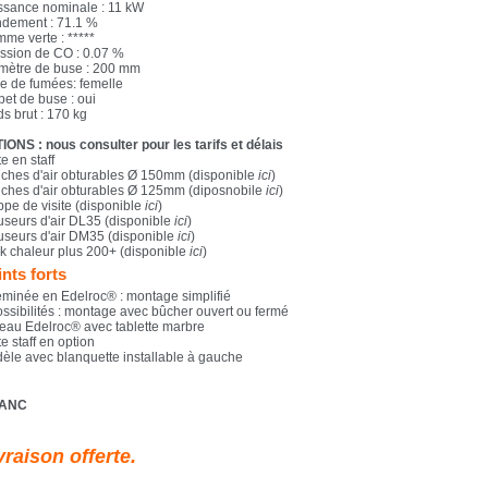
ssance nominale : 11 kW
dement : 71.1 %
mme verte : *****
ssion de CO : 0.07 %
mètre de buse : 200 mm
e de fumées: femelle
pet de buse : oui
s brut : 170 kg
IONS : nous consulter pour les tarifs et délais
e en staff
ches d'air obturables Ø 150mm (disponible
ici
)
ches d'air obturables Ø 125mm (diposnobile
ici
)
ppe de visite (disponible
ici
)
fuseurs d'air DL35 (disponible
ici
)
fuseurs d'air DM35 (disponible
ici
)
k chaleur plus 200+ (disponible
ici
)
nts forts
minée en Edelroc® : montage simplifié
ossibilités : montage avec bûcher ouvert ou fermé
teau Edelroc® avec tablette marbre
e staff en option
èle avec blanquette installable à gauche
ANC
vraison offerte.