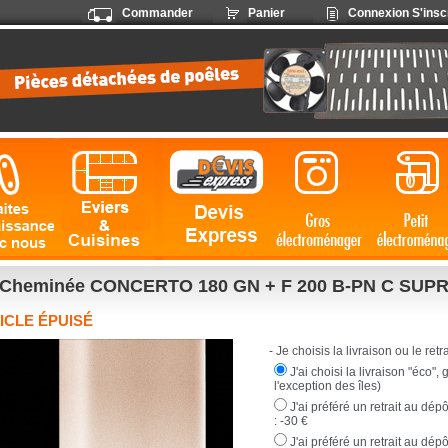
Commander
Panier
Connexion
S'insc
Cheminée CONCERTO 180 GN + F 200 B-PN C SUP
ICLE ÉPUISÉ
- Je choisis la livraison ou le retrai
J'ai choisi la livraison "éco",
l'exception des îles)
J'ai préféré un retrait au dé
:
-30 €
J'ai préféré un retrait au dép