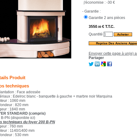
j'économise :
-30 €
- Garantie :
Garantie 2 ans pièces
3550
€
T.T.C.
.00
Quantité
Reprise Des Anciens Appar
Envoyer cette page à un(e) a
Partager
ails Produit
fos techniques
lantation : Face adossée
ériaux : Edelroc blanc - banquette à gauche + marbre noir Marquina
teur : 1060 mm
fondeur : 820 mm
geur : 1840 mm
ER STANDARD (compris)
 B-PN (disponible
ici
)
os techniques du foyer 200 B-PN
geur : 760 mm
teur : 1140/1400 mm
fondeur : 530 mm