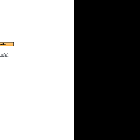
eils
mi(e)