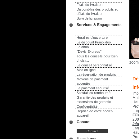
Frais de livraison
Disponibilité des produits et
délais de livraison
Suivi de livraison
Services & Engagements
Horaires d'ouverture
Le discount Primo ideo
Le choix
"Devis Express"
Tous les conseils pour bien
choisir...
zoom
Le conseil personnalisé
Aide en ligne
La réservation de produits
Dét
Moyens de paiement
acceptés
In
Le paiement sécurisé
Satisfait ou remboursé
Imp
Garantie des produits et
Mat
extensions de garantie
Hau
Pro
Confidentialité
Lar
Reprise de votre ancien
FOY
appareil
200
Contact
Inf
Lar
Hau
Pro