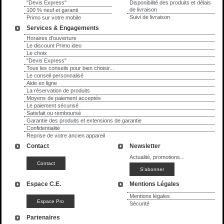
"Devis Express"
Disponibilité des produits et délais
de livraison
100 % neuf et garanti
Suivi de livraison
Primo sur votre mobile
Services & Engagements
Horaires d'ouverture
Le discount Primo ideo
Le choix
"Devis Express"
Tous les conseils pour bien choisir...
Le conseil personnalisé
Aide en ligne
La réservation de produits
Moyens de paiement acceptés
Le paiement sécurisé
Satisfait ou remboursé
Garantie des produits et extensions de garantie
Confidentialité
Reprise de votre ancien appareil
Contact
Newsletter
Actualité, promotions...
Espace C.E.
Mentions Légales
Mentions légales
Sécurité
Partenaires