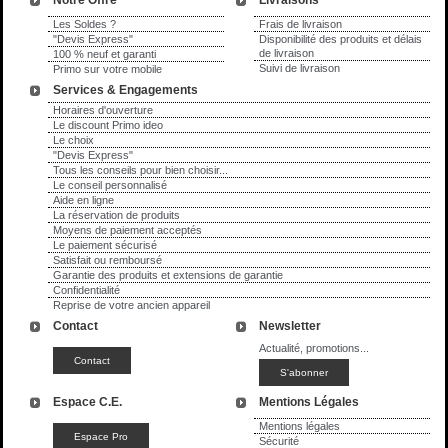
Les Soldes ?
Frais de livraison
"Devis Express"
Disponibilité des produits et délais
de livraison
100 % neuf et garanti
Suivi de livraison
Primo sur votre mobile
Services & Engagements
Horaires d'ouverture
Le discount Primo ideo
Le choix
"Devis Express"
Tous les conseils pour bien choisir...
Le conseil personnalisé
Aide en ligne
La réservation de produits
Moyens de paiement acceptés
Le paiement sécurisé
Satisfait ou remboursé
Garantie des produits et extensions de garantie
Confidentialité
Reprise de votre ancien appareil
Contact
Newsletter
Actualité, promotions...
Espace C.E.
Mentions Légales
Mentions légales
Sécurité