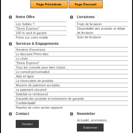
Notre Offre
Livraisons
Les Soldes ?
Frais de livraison
"Devis Express"
Disponibilité des produits et délais
de livraison
100 % neuf et garanti
Suivi de livraison
Primo sur votre mobile
Services & Engagements
Horaires d'ouverture
Le discount Primo ideo
Le choix
"Devis Express"
Tous les conseils pour bien choisir...
Le conseil personnalisé
Aide en ligne
La réservation de produits
Moyens de paiement acceptés
Le paiement sécurisé
Satisfait ou remboursé
Garantie des produits et extensions de garantie
Confidentialité
Reprise de votre ancien appareil
Contact
Newsletter
Actualité, promotions...