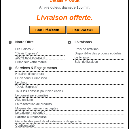
Détails Produit
Anti-refouleur, diamètre 150 mm.
Livraison offerte.
Notre Offre
Livraisons
Les Soldes ?
Frais de livraison
"Devis Express"
Disponibilité des produits et délais
de livraison
100 % neuf et garanti
Suivi de livraison
Primo sur votre mobile
Services & Engagements
Horaires d'ouverture
Le discount Primo ideo
Le choix
"Devis Express"
Tous les conseils pour bien choisir...
Le conseil personnalisé
Aide en ligne
La réservation de produits
Moyens de paiement acceptés
Le paiement sécurisé
Satisfait ou remboursé
Garantie des produits et extensions de garantie
Confidentialité