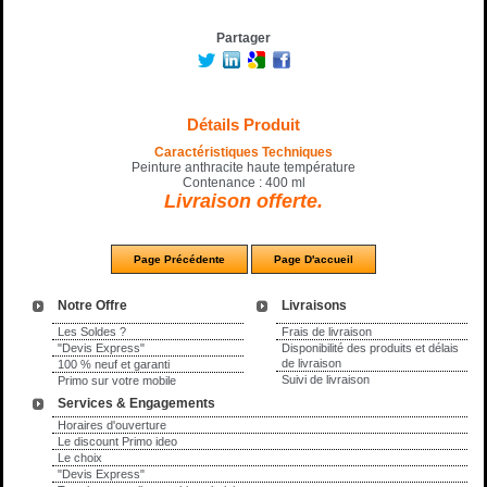
Partager
Détails Produit
Caractéristiques Techniques
Peinture anthracite haute température
Contenance : 400 ml
Livraison offerte.
Notre Offre
Livraisons
Les Soldes ?
Frais de livraison
"Devis Express"
Disponibilité des produits et délais
de livraison
100 % neuf et garanti
Suivi de livraison
Primo sur votre mobile
Services & Engagements
Horaires d'ouverture
Le discount Primo ideo
Le choix
"Devis Express"