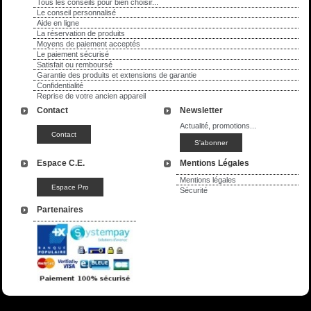
Tous les conseils pour bien choisir...
Le conseil personnalisé
Aide en ligne
La réservation de produits
Moyens de paiement acceptés
Le paiement sécurisé
Satisfait ou remboursé
Garantie des produits et extensions de garantie
Confidentialité
Reprise de votre ancien appareil
Contact
Newsletter
Actualité, promotions...
Espace C.E.
Mentions Légales
Mentions légales
Sécurité
Partenaires