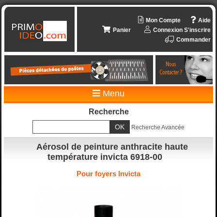
Mon Compte
Aide
Panier
Connexion
S'inscrire
Commander
Menu
Recherche
Recherche Avancée
Aérosol de peinture anthracite haute
température invicta 6918-00
Pour foyers Invicta