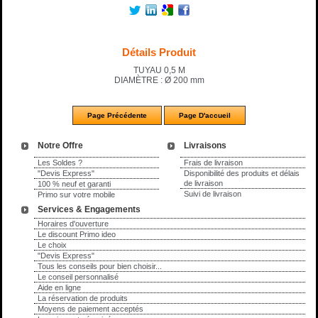
Détails Produit
TUYAU 0,5 M
DIAMÈTRE : Ø 200 mm
Notre Offre
Livraisons
Les Soldes ?
Frais de livraison
"Devis Express"
Disponibilité des produits et délais
de livraison
100 % neuf et garanti
Suivi de livraison
Primo sur votre mobile
Services & Engagements
Horaires d'ouverture
Le discount Primo ideo
Le choix
"Devis Express"
Tous les conseils pour bien choisir...
Le conseil personnalisé
Aide en ligne
La réservation de produits
Moyens de paiement acceptés