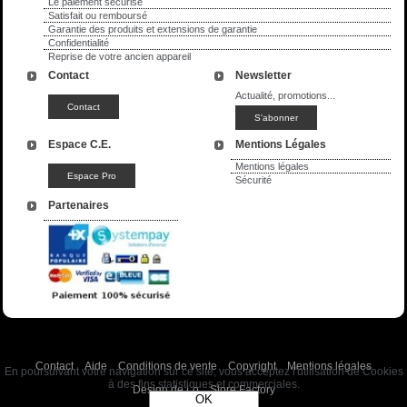
Le paiement sécurisé
Satisfait ou remboursé
Garantie des produits et extensions de garantie
Confidentialité
Reprise de votre ancien appareil
Contact
Newsletter
Actualité, promotions...
Espace C.E.
Mentions Légales
Mentions légales
Sécurité
Partenaires
Contact
Aide
Conditions de vente
Copyright
Mentions légales
En poursuivant votre navigation sur ce site, vous acceptez l'utilisation de Cookies
à des fins statistiques et commerciales.
Design de Lo
Store Factory
OK