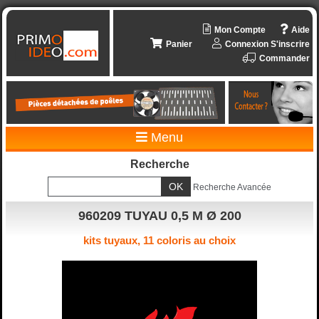
Mon Compte
Aide
Panier
Connexion
S'inscrire
Commander
Menu
Recherche
Recherche Avancée
960209 TUYAU 0,5 M Ø 200
kits tuyaux, 11 coloris au choix