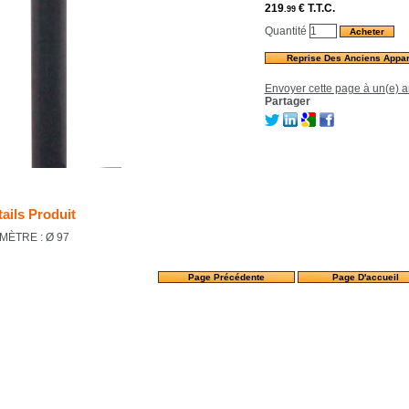
219
€
T.T.C.
.99
Quantité
Reprise Des Anciens Appar
Envoyer cette page à un(e) a
Partager
ails Produit
MÈTRE : Ø 97