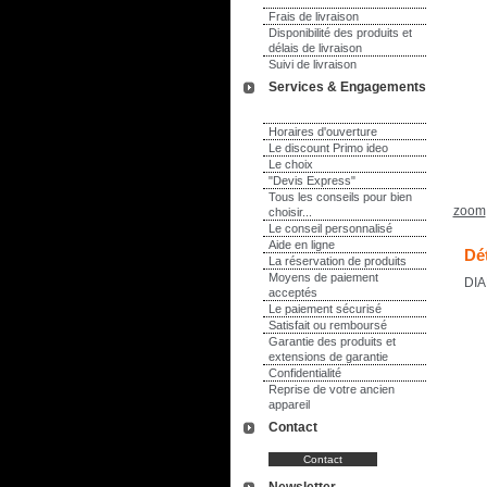
Frais de livraison
Disponibilité des produits et
délais de livraison
Suivi de livraison
Services & Engagements
Horaires d'ouverture
Le discount Primo ideo
Le choix
"Devis Express"
Tous les conseils pour bien
zoom
choisir...
Le conseil personnalisé
Aide en ligne
Dét
La réservation de produits
Moyens de paiement
DIA
acceptés
Le paiement sécurisé
Satisfait ou remboursé
Garantie des produits et
extensions de garantie
Confidentialité
Reprise de votre ancien
appareil
Contact