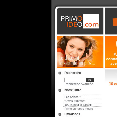
Recherche
10 c
Recherche Avancée
Notre Offre
Les Soldes ?
"Devis Express"
100 % neuf et garanti
Primo sur votre mobile
Livraisons