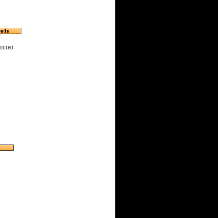
eils
mi(e)