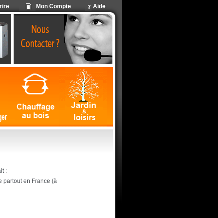
rire
Mon Compte
Aide
t :
ite partout en France (à