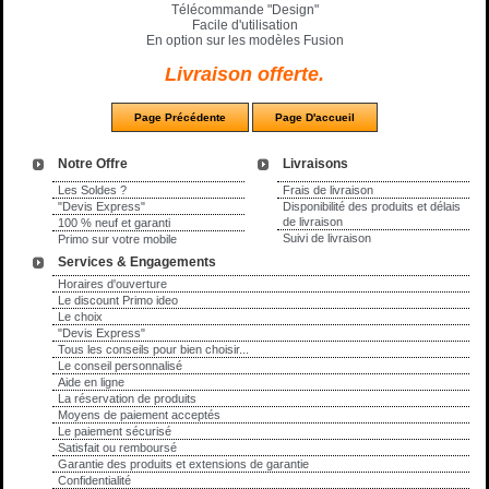
Télécommande "Design"
Facile d'utilisation
En option sur les modèles Fusion
Livraison offerte.
Notre Offre
Livraisons
Les Soldes ?
Frais de livraison
"Devis Express"
Disponibilité des produits et délais
de livraison
100 % neuf et garanti
Suivi de livraison
Primo sur votre mobile
Services & Engagements
Horaires d'ouverture
Le discount Primo ideo
Le choix
"Devis Express"
Tous les conseils pour bien choisir...
Le conseil personnalisé
Aide en ligne
La réservation de produits
Moyens de paiement acceptés
Le paiement sécurisé
Satisfait ou remboursé
Garantie des produits et extensions de garantie
Confidentialité