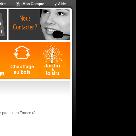
rire
Mon Compte
Aide
ite partout en France (à