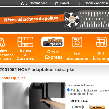
Commander
Panier
Connexion
S'insc
7901052 NOVY adaptateur extra plat
 hotte Up_Side
- Je choisis la livraison :
J'ai choisi la livraison, gratu
l'exception des îles)
99
€
T.T.C.
.99
Quantité