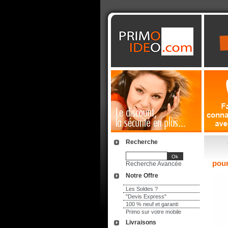
Recherche
pour
Recherche Avancée
Notre Offre
Les Soldes ?
"Devis Express"
100 % neuf et garanti
Primo sur votre mobile
Livraisons