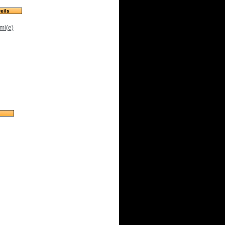
eils
mi(e)