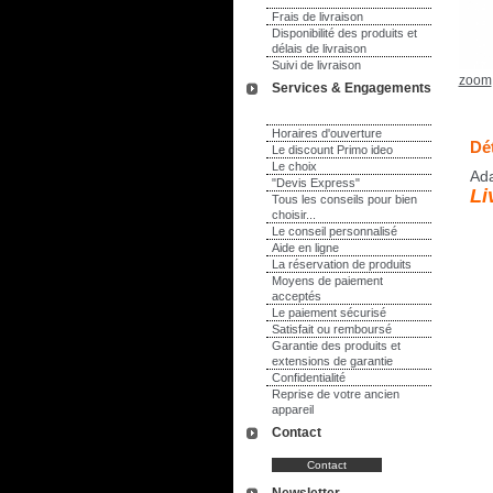
Frais de livraison
Disponibilité des produits et
délais de livraison
Suivi de livraison
zoom
Services & Engagements
Horaires d'ouverture
Dét
Le discount Primo ideo
Le choix
Ada
"Devis Express"
Li
Tous les conseils pour bien
choisir...
Le conseil personnalisé
Aide en ligne
La réservation de produits
Moyens de paiement
acceptés
Le paiement sécurisé
Satisfait ou remboursé
Garantie des produits et
extensions de garantie
Confidentialité
Reprise de votre ancien
appareil
Contact