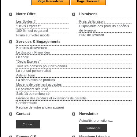
Notre Offre
Livraisons
Les Soldes ?
Frais de livraison
"Devis Express"
Disponibilité des produits et délais
de livraison
100 % neuf et garanti
Suivi de livraison
Primo sur votre mobile
Services & Engagements
Horaires d'ouverture
Le discount Primo ideo
Le choix
"Devis Express"
Tous les conseils pour bien choisir...
Le conseil personnalisé
Aide en ligne
La réservation de produits
Moyens de paiement acceptés
Le paiement sécurisé
Satisfait ou remboursé
Garantie des produits et extensions de garantie
Confidentialité
Reprise de votre ancien appareil
Contact
Newsletter
Actualité, promotions...
Espace C.E.
Mentions Légales