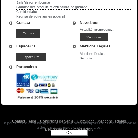
Satisfait ou remboursé
Garantie des produits et extensions de garantie
Confidentialité
Reprise de votre ancien appareil
Contact
Newsletter
Actualité, promotions...
Espace C.E.
Mentions Légales
Mentions légales
Sécurité
Partenaires
Contact
Aide
Conditions de vente
Copyright
Mentions légales
En poursuivant votre navigation sur ce site, vous acceptez l'utilisation de Cookies
à des fins statistiques et commerciales.
Design de Lo
Store Factory
OK