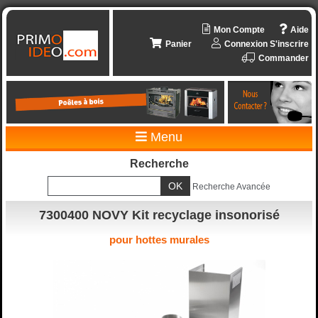
Mon Compte
Aide
Panier
Connexion
S'inscrire
Commander
Menu
Recherche
Recherche Avancée
7300400 NOVY Kit recyclage insonorisé
pour hottes murales