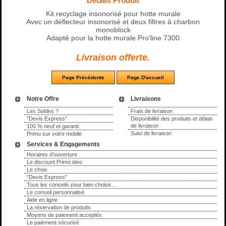
Détails Produit
Kit recyclage insonorisé pour hotte murale
Avec un déflecteur insonorisé et deux filtres à charbon
monoblock
Adapté pour la hotte murale Pro'line 7300
Livraison offerte.
Notre Offre
Livraisons
Les Soldes ?
Frais de livraison
"Devis Express"
Disponibilité des produits et délais
de livraison
100 % neuf et garanti
Suivi de livraison
Primo sur votre mobile
Services & Engagements
Horaires d'ouverture
Le discount Primo ideo
Le choix
"Devis Express"
Tous les conseils pour bien choisir...
Le conseil personnalisé
Aide en ligne
La réservation de produits
Moyens de paiement acceptés
Le paiement sécurisé