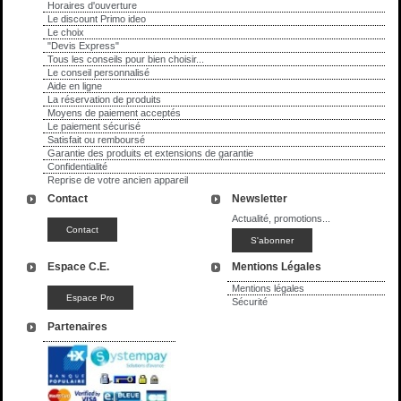
Horaires d'ouverture
Le discount Primo ideo
Le choix
"Devis Express"
Tous les conseils pour bien choisir...
Le conseil personnalisé
Aide en ligne
La réservation de produits
Moyens de paiement acceptés
Le paiement sécurisé
Satisfait ou remboursé
Garantie des produits et extensions de garantie
Confidentialité
Reprise de votre ancien appareil
Contact
Newsletter
Actualité, promotions...
Espace C.E.
Mentions Légales
Mentions légales
Sécurité
Partenaires