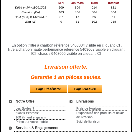
Mini
400m3/h
Maxi
Intensif
Débit (m3/h) IEC61591
209
399
614
821
Pression (Pa)
403
406
504
604
Bruit (dBa) IEC60704-3
37
47
55
61
Watt (W)
9
31
102
255
En option : filtre à charbon référence 5403004 visible en cliquant
ICI
,
filtre à charbon haute performance référence 5403009 visible en cliquant
ICI
, chassis 6408005 visible en cliquant
ICI
Livraison offerte.
Garantie 1 an pièces seules.
Notre Offre
Livraisons
Les Soldes ?
Frais de livraison
"Devis Express"
Disponibilité des produits et délais
de livraison
100 % neuf et garanti
Suivi de livraison
Primo sur votre mobile
Services & Engagements