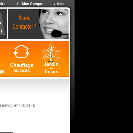
rire
Mon Compte
Aide
ite partout en France (à