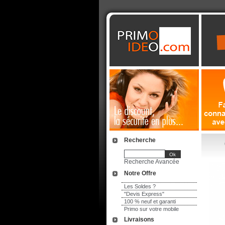
Recherche
Recherche Avancée
Notre Offre
Les Soldes ?
"Devis Express"
100 % neuf et garanti
Primo sur votre mobile
Livraisons