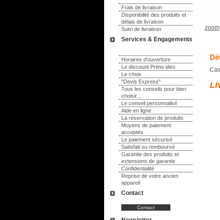
Frais de livraison
Disponibilité des produits et
délais de livraison
zoom
Suivi de livraison
Services & Engagements
Dét
Horaires d'ouverture
Le discount Primo ideo
Cas
Le choix
"Devis Express"
Li
Tous les conseils pour bien
choisir...
Le conseil personnalisé
Aide en ligne
La réservation de produits
Moyens de paiement
acceptés
Le paiement sécurisé
Satisfait ou remboursé
Garantie des produits et
extensions de garantie
Confidentialité
Reprise de votre ancien
appareil
Contact