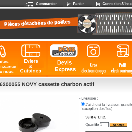
Commander
Panier
Connexion
S'insc
6200055 NOVY cassette charbon actif
- Livraison :
J'ai choisi la livraison, gratu
l'exception des îles)
58
€
T.T.C.
.99
Quantité