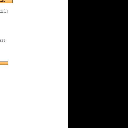
eils
mi(e)
829.