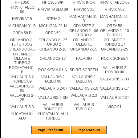
HF 1050
HF 1300 WK
HIRVIK INOX
HIRVIK TABLO 03
HIRVIK TABLO
HIRVIK TABLO 09
HIRVIK V01
HIRVIK V02
06
MANHATTAN 01-
MANHATTAN 01-
HIRVIK V19
ISTRIA 2
B
N
MICHIGAN 01-B
MICHIGAN 01-N
ODYSSEE 2
OREA 58
ORLANDO 2 - 06
ORLANDO 2 - 10
OREA 58 D
OREA 59
TURBO 2
TURBO 2
ORLANDO 2 -
ORLANDO 2 - 25
ORLANDO 2
ORLANDO 2
15 TURBO 2
TURBO 2
OLLAIRE
TURBO 2 17
ORLANDO 2-06
ORLANDO 2-10
ORLANDO 2-15
ORLANDO 2-25
ORLANDO
OLLAIRE
ORLANDO2-17
PALADIO
ROCK SCREEN
TURBO 2
ROCKATAN 01-
VALLAURIS 2
ROCKATAN 01-N
SPIRIT SCREEN
B
RONDO 06
VALLAURIS 2
VALLAURIS 2
VALLAURIS 2
VALLAURIS 2-03
RONDO 09
TABLO 06
TABLO 09
VALLAURIS 2-
VALLAURIS 2-07
VALLAURIS 2-10
VALLAURIS 2-17
06
VALLAURIS 2-
VALLAURIS 2.3
VALLAURIS 2-3N
VALLAURIS 2.3T
25
B
VALLAURIS
VALLAURIS
VALLAURIS 3
VIGO 01
RONDO 03
TABLO 03
YUCATAN 01
YUCATAN 01 ALU
ALU
TURBO2