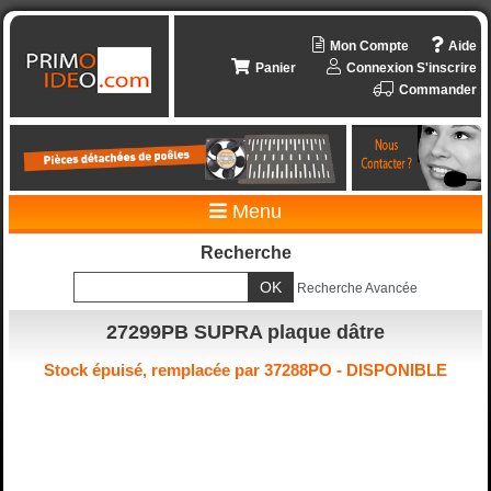
Mon Compte
Aide
Panier
Connexion
S'inscrire
Commander
Menu
Recherche
Recherche Avancée
27299PB SUPRA plaque dâtre
Stock épuisé, remplacée par 37288PO - DISPONIBLE