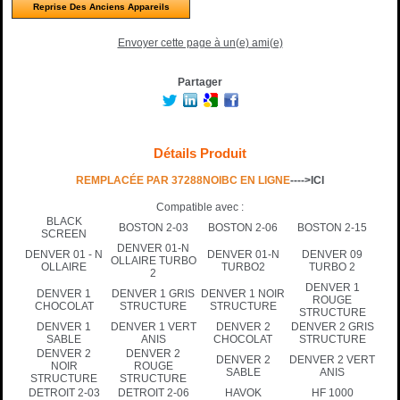
Reprise Des Anciens Appareils
Envoyer cette page à un(e) ami(e)
Partager
Détails Produit
REMPLACÉE PAR 37288NOIBC EN LIGNE
---->ICI
Compatible avec :
BLACK
BOSTON 2-03
BOSTON 2-06
BOSTON 2-15
SCREEN
DENVER 01-N
DENVER 01 - N
DENVER 01-N
DENVER 09
OLLAIRE TURBO
OLLAIRE
TURBO2
TURBO 2
2
DENVER 1
DENVER 1
DENVER 1 GRIS
DENVER 1 NOIR
ROUGE
CHOCOLAT
STRUCTURE
STRUCTURE
STRUCTURE
DENVER 1
DENVER 1 VERT
DENVER 2
DENVER 2 GRIS
SABLE
ANIS
CHOCOLAT
STRUCTURE
DENVER 2
DENVER 2
DENVER 2
DENVER 2 VERT
NOIR
ROUGE
SABLE
ANIS
STRUCTURE
STRUCTURE
DETROIT 2-03
DETROIT 2-06
HAVOK
HF 1000