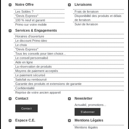
Notre Offre
Livraisons
Les Soldes ?
Frais de livraison
"Devis Express"
Disponibilité des produits et délais
de livraison
100 % neuf et garanti
Suivi de livraison
Primo sur votre mobile
Services & Engagements
Horaires d'ouverture
Le discount Primo ideo
Le choix
"Devis Express"
Tous les conseils pour bien choisir...
Le conseil personnalisé
Aide en ligne
La réservation de produits
Moyens de paiement acceptés
Le paiement sécurisé
Satisfait ou remboursé
Garantie des produits et extensions de garantie
Confidentialité
Reprise de votre ancien appareil
Contact
Newsletter
Actualité, promotions...
Espace C.E.
Mentions Légales
Mentions légales