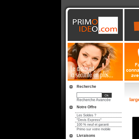
Recherche
larg
Recherche Avancée
Notre Offre
Les Soldes ?
"Devis Express"
100 % neuf et garanti
Primo sur votre mobile
Livraisons