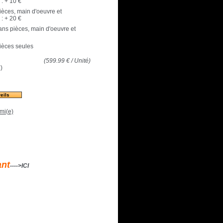
:
+ 10 €
pièces, main d'oeuvre et
:
+ 20 €
 ans pièces, main d'oeuvre et
pièces seules
(
599.99
€
/ Unité)
€
)
eils
mi(e)
ant
---->ICI