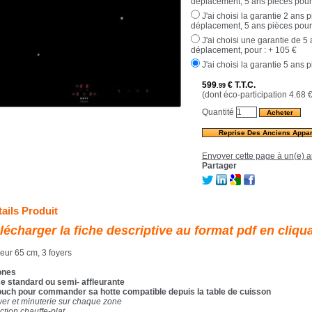
déplacement, 5 ans pièces pour 
J'ai choisi la garantie 2 ans 
déplacement, 5 ans pièces pour 
J'ai choisi une garantie de 5
déplacement, pour :
+ 105 €
J'ai choisi la garantie 5 ans 
599
€
T.T.C.
.99
(dont éco-participation 4.68
Quantité
Reprise Des Anciens Appar
Envoyer cette page à un(e) a
Partager
ails Produit
lécharger la fiche descriptive au format pdf en cliqu
geur 65 cm, 3 foyers
ones
e standard ou semi- affleurante
ouch pour commander sa hotte compatible depuis la table de cuisson
er et minuterie sur chaque zone
ction chauffe-plat