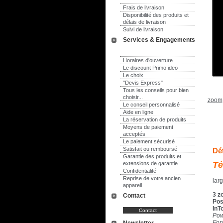
Frais de livraison
Disponibilité des produits et
délais de livraison
Suivi de livraison
Services & Engagements
Horaires d'ouverture
Le discount Primo ideo
Le choix
"Devis Express"
Tous les conseils pour bien
choisir...
zoom
Le conseil personnalisé
Aide en ligne
La réservation de produits
Moyens de paiement
acceptés
Le paiement sécurisé
Satisfait ou remboursé
Dét
Garantie des produits et
Té
extensions de garantie
Confidentialité
Reprise de votre ancien
lar
appareil
3 z
Contact
Pos
InT
Pow
Fon