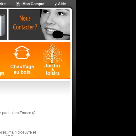
rire
Mon Compte
Aide
ite partout en France (à
ièces, main d'oeuvre et