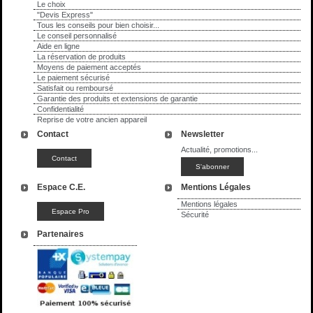
Le choix
"Devis Express"
Tous les conseils pour bien choisir...
Le conseil personnalisé
Aide en ligne
La réservation de produits
Moyens de paiement acceptés
Le paiement sécurisé
Satisfait ou remboursé
Garantie des produits et extensions de garantie
Confidentialité
Reprise de votre ancien appareil
Contact
Newsletter
Actualité, promotions...
Espace C.E.
Mentions Légales
Mentions légales
Sécurité
Partenaires