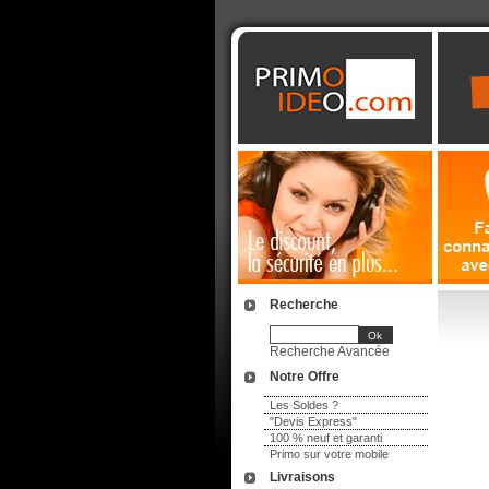
Recherche
Recherche Avancée
Notre Offre
Les Soldes ?
"Devis Express"
100 % neuf et garanti
Primo sur votre mobile
Livraisons