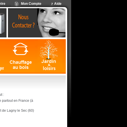
rire
Mon Compte
Aide
t :
ite partout en France (à
ôt de Lagny le Sec (60)