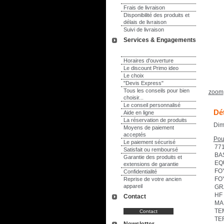
Frais de livraison
Disponibilité des produits et
délais de livraison
Suivi de livraison
Services & Engagements
Horaires d'ouverture
Le discount Primo ideo
Le choix
"Devis Express"
Tous les conseils pour bien
zoom
choisir...
Le conseil personnalisé
Dét
Aide en ligne
La réservation de produits
Dim
Moyens de paiement
acceptés
Pou
Le paiement sécurisé
771
Satisfait ou remboursé
BA
Garantie des produits et
EQ
extensions de garantie
FO
Confidentialité
FO
Reprise de votre ancien
appareil
GR
HF
Contact
MA
TE
TE