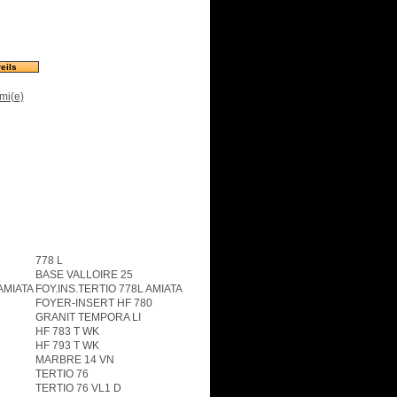
eils
mi(e)
778 L
BASE VALLOIRE 25
AMIATA
FOY.INS.TERTIO 778L AMIATA
FOYER-INSERT HF 780
GRANIT TEMPORA LI
HF 783 T WK
HF 793 T WK
MARBRE 14 VN
TERTIO 76
TERTIO 76 VL1 D