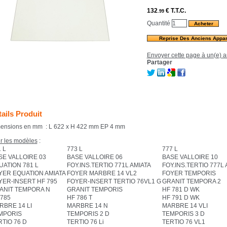
132
€
T.T.C.
.99
Quantité
Reprise Des Anciens Appar
Envoyer cette page à un(e) a
Partager
ails Produit
ensions en mm : L 622 x H 422 mm EP 4 mm
r les modèles
:
 L
773 L
777 L
SE VALLOIRE 03
BASE VALLOIRE 06
BASE VALLOIRE 10
UATION 781 L
FOY.INS.TERTIO 771L AMIATA
FOY.INS.TERTIO 777L 
YER EQUATION AMIATA
FOYER MARBRE 14 VL2
FOYER TEMPORIS
YER-INSERT HF 795
FOYER-INSERT TERTIO 76VL1 G
GRANIT TEMPORA 2
ANIT TEMPORA N
GRANIT TEMPORIS
HF 781 D WK
 785
HF 786 T
HF 791 D WK
RBRE 14 LI
MARBRE 14 N
MARBRE 14 VLI
MPORIS
TEMPORIS 2 D
TEMPORIS 3 D
RTIO 76 D
TERTIO 76 Li
TERTIO 76 VL1