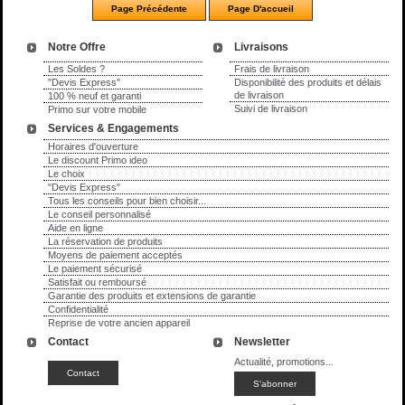
Notre Offre
Livraisons
Les Soldes ?
Frais de livraison
"Devis Express"
Disponibilité des produits et délais
de livraison
100 % neuf et garanti
Suivi de livraison
Primo sur votre mobile
Services & Engagements
Horaires d'ouverture
Le discount Primo ideo
Le choix
"Devis Express"
Tous les conseils pour bien choisir...
Le conseil personnalisé
Aide en ligne
La réservation de produits
Moyens de paiement acceptés
Le paiement sécurisé
Satisfait ou remboursé
Garantie des produits et extensions de garantie
Confidentialité
Reprise de votre ancien appareil
Contact
Newsletter
Actualité, promotions...