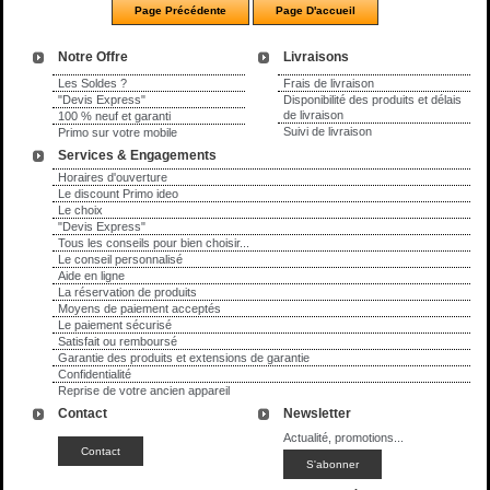
Notre Offre
Livraisons
Les Soldes ?
Frais de livraison
"Devis Express"
Disponibilité des produits et délais
de livraison
100 % neuf et garanti
Suivi de livraison
Primo sur votre mobile
Services & Engagements
Horaires d'ouverture
Le discount Primo ideo
Le choix
"Devis Express"
Tous les conseils pour bien choisir...
Le conseil personnalisé
Aide en ligne
La réservation de produits
Moyens de paiement acceptés
Le paiement sécurisé
Satisfait ou remboursé
Garantie des produits et extensions de garantie
Confidentialité
Reprise de votre ancien appareil
Contact
Newsletter
Actualité, promotions...