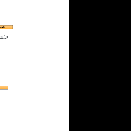
eils
mi(e)