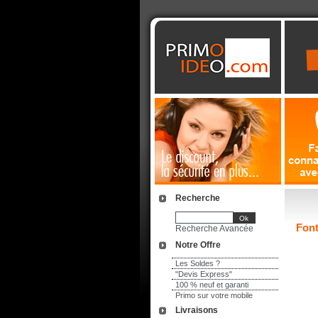
Recherche
Font
Recherche Avancée
Notre Offre
Les Soldes ?
"Devis Express"
100 % neuf et garanti
Primo sur votre mobile
Livraisons