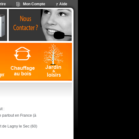
rire
Mon Compte
Aide
t :
ite partout en France (à
ôt de Lagny le Sec (60)