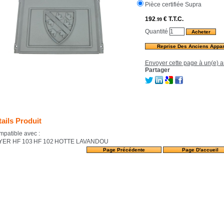
Pièce certifiée Supra
192
€
T.T.C.
.99
Quantité
Reprise Des Anciens Appar
Envoyer cette page à un(e) a
Partager
ails Produit
patible avec :
YER HF 103
HF 102
HOTTE LAVANDOU