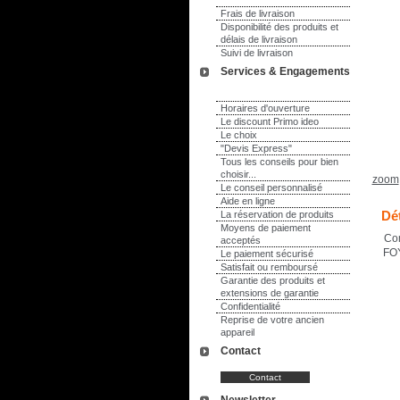
Frais de livraison
Disponibilité des produits et
délais de livraison
Suivi de livraison
Services & Engagements
Horaires d'ouverture
Le discount Primo ideo
Le choix
"Devis Express"
Tous les conseils pour bien
choisir...
zoom
Le conseil personnalisé
Aide en ligne
Dét
La réservation de produits
Moyens de paiement
Com
acceptés
FO
Le paiement sécurisé
Satisfait ou remboursé
Garantie des produits et
extensions de garantie
Confidentialité
Reprise de votre ancien
appareil
Contact