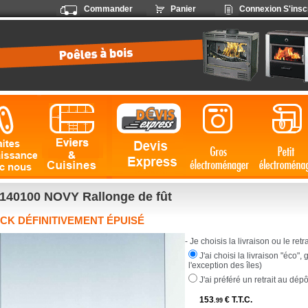
Commander
Panier
Connexion
S'insc
140100 NOVY Rallonge de fût
CK DÉFINITIVEMENT ÉPUISÉ
- Je choisis la livraison ou le retrai
J'ai choisi la livraison "éco",
l'exception des îles)
J'ai préféré un retrait au dép
153
€
T.T.C.
.99