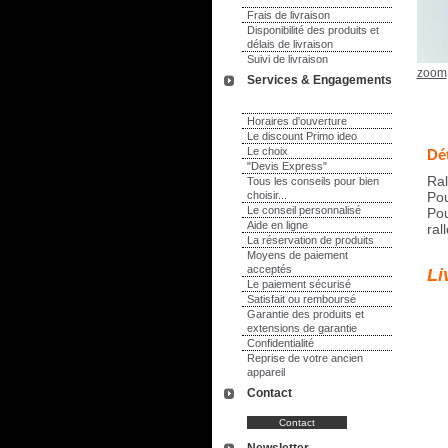
Frais de livraison
Disponibilité des produits et
délais de livraison
Suivi de livraison
zoom
Services & Engagements
Horaires d'ouverture
Le discount Primo ideo
Le choix
Dét
"Devis Express"
Ral
Tous les conseils pour bien
choisir...
Pou
Le conseil personnalisé
Pou
Aide en ligne
ral
La réservation de produits
Moyens de paiement
acceptés
Li
Le paiement sécurisé
Satisfait ou remboursé
Garantie des produits et
extensions de garantie
Confidentialité
Reprise de votre ancien
appareil
Contact