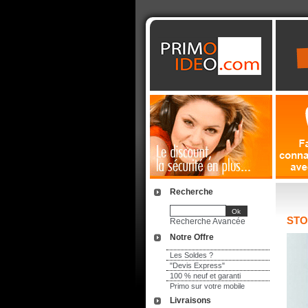
Recherche
STO
Recherche Avancée
Notre Offre
Les Soldes ?
"Devis Express"
100 % neuf et garanti
Primo sur votre mobile
Livraisons