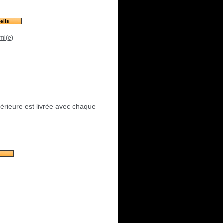
eils
mi(e)
férieure est livrée avec chaque