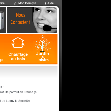
rire
Mon Compte
Aide
t :
 gratuite partout en France (à
ôt de Lagny le Sec (60)