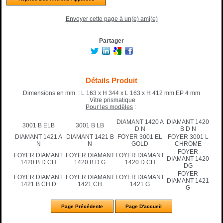
Envoyer cette page à un(e) ami(e)
Partager
Détails Produit
Dimensions en mm : L 163 x H 344 x L 163 x H 412 mm EP 4 mm
Vitre prismatique
Pour les modèles
:
DIAMANT 1420 A
DIAMANT 1420
3001 B ELB
3001 B LB
D N
B D N
DIAMANT 1421 A
DIAMANT 1421 B
FOYER 3001 EL
FOYER 3001 L
N
N
GOLD
CHROME
FOYER
FOYER DIAMANT
FOYER DIAMANT
FOYER DIAMANT
DIAMANT 1420
1420 B D CH
1420 B D G
1420 D CH
DG
FOYER
FOYER DIAMANT
FOYER DIAMANT
FOYER DIAMANT
DIAMANT 1421
1421 B CH D
1421 CH
1421 G
G