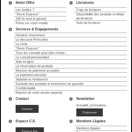
Notre Offre
Livraisons
Les Soldes ?
Frais de livraison
"Devis Express"
Disponibilité des produits et délais
de livraison
100 % neuf et garanti
Suivi de livraison
Primo sur votre mobile
Services & Engagements
Horaires d'ouverture
Le discount Primo ideo
Le choix
"Devis Express"
Tous les conseils pour bien choisir...
Le conseil personnalisé
Aide en ligne
La réservation de produits
Moyens de paiement acceptés
Le paiement sécurisé
Satisfait ou remboursé
Garantie des produits et extensions de garantie
Confidentialité
Reprise de votre ancien appareil
Contact
Newsletter
Actualité, promotions...
Espace C.E.
Mentions Légales
Mentions légales