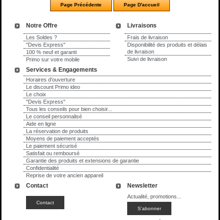
Notre Offre
Livraisons
Les Soldes ?
Frais de livraison
"Devis Express"
Disponibilité des produits et délais
de livraison
100 % neuf et garanti
Suivi de livraison
Primo sur votre mobile
Services & Engagements
Horaires d'ouverture
Le discount Primo ideo
Le choix
"Devis Express"
Tous les conseils pour bien choisir...
Le conseil personnalisé
Aide en ligne
La réservation de produits
Moyens de paiement acceptés
Le paiement sécurisé
Satisfait ou remboursé
Garantie des produits et extensions de garantie
Confidentialité
Reprise de votre ancien appareil
Contact
Newsletter
Actualité, promotions...