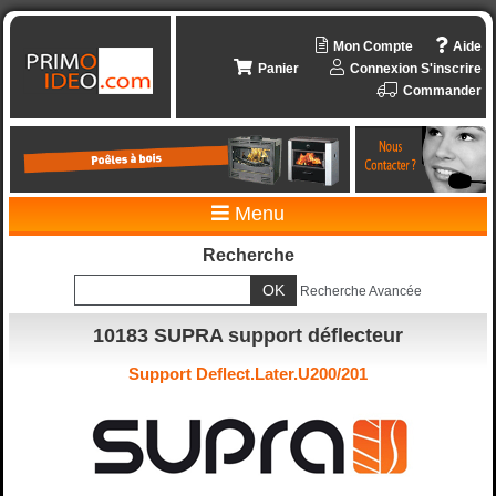
Mon Compte
Aide
Panier
Connexion
S'inscrire
Commander
Menu
Recherche
Recherche Avancée
10183 SUPRA support déflecteur
Support Deflect.Later.U200/201