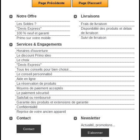
Notre Offre
Livraisons
Les Soldes ?
Frais de livraison
"Devis Express"
Disponibilité des produits et délais
de livraison
100 % neuf et garanti
Suivi de livraison
Primo sur votre mobile
Services & Engagements
Horaires d'ouverture
Le discount Primo ideo
Le choix
"Devis Express"
Tous les conseils pour bien choisir...
Le conseil personnalisé
Aide en ligne
La réservation de produits
Moyens de paiement acceptés
Le paiement sécurisé
Satisfait ou remboursé
Garantie des produits et extensions de garantie
Confidentialité
Reprise de votre ancien appareil
Contact
Newsletter
Actualité, promotions...