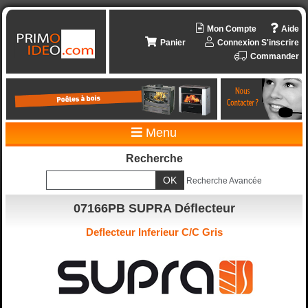
Mon Compte
Aide
Panier
Connexion
S'inscrire
Commander
Menu
Recherche
Recherche Avancée
07166PB SUPRA Déflecteur
Deflecteur Inferieur C/C Gris