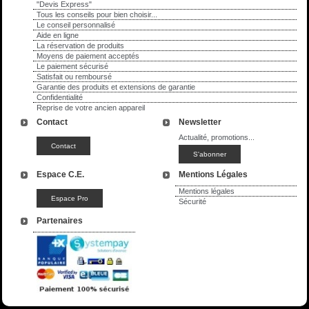
"Devis Express"
Tous les conseils pour bien choisir...
Le conseil personnalisé
Aide en ligne
La réservation de produits
Moyens de paiement acceptés
Le paiement sécurisé
Satisfait ou remboursé
Garantie des produits et extensions de garantie
Confidentialité
Reprise de votre ancien appareil
Contact
Newsletter
Actualité, promotions...
Espace C.E.
Mentions Légales
Mentions légales
Sécurité
Partenaires