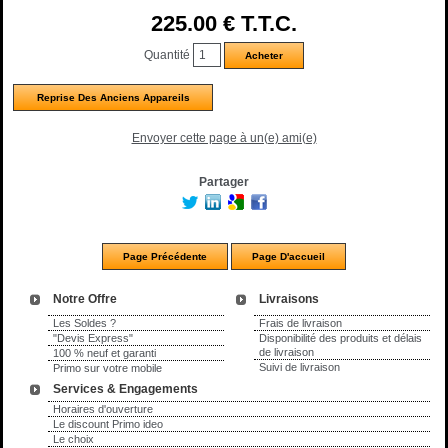
225
.00
€
T.T.C.
Quantité
Reprise Des Anciens Appareils
Envoyer cette page à un(e) ami(e)
Partager
Notre Offre
Livraisons
Les Soldes ?
Frais de livraison
"Devis Express"
Disponibilité des produits et délais
de livraison
100 % neuf et garanti
Suivi de livraison
Primo sur votre mobile
Services & Engagements
Horaires d'ouverture
Le discount Primo ideo
Le choix