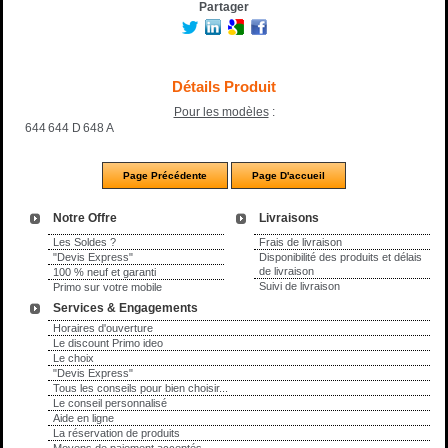
Partager
Détails Produit
Pour les modèles
:
644
644 D
648 A
Notre Offre
Livraisons
Les Soldes ?
Frais de livraison
"Devis Express"
Disponibilité des produits et délais
de livraison
100 % neuf et garanti
Suivi de livraison
Primo sur votre mobile
Services & Engagements
Horaires d'ouverture
Le discount Primo ideo
Le choix
"Devis Express"
Tous les conseils pour bien choisir...
Le conseil personnalisé
Aide en ligne
La réservation de produits
Moyens de paiement acceptés