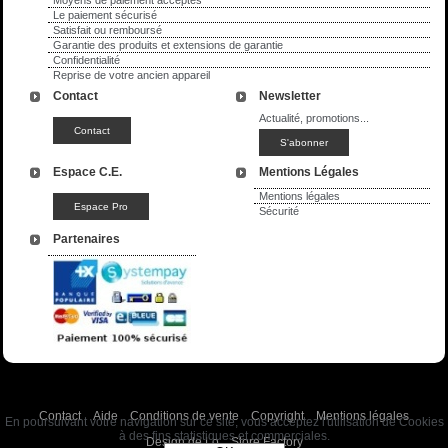
Le paiement sécurisé
Satisfait ou remboursé
Garantie des produits et extensions de garantie
Confidentialité
Reprise de votre ancien appareil
Contact
Newsletter
Actualité, promotions...
Espace C.E.
Mentions Légales
Mentions légales
Sécurité
Partenaires
Contact
Aide
Conditions de vente
Copyright
Mentions légales
En poursuivant votre navigation sur ce site, vous acceptez l'utilisation de Cookies
à des fins statistiques et commerciales.
Design de Lo
Store Factory