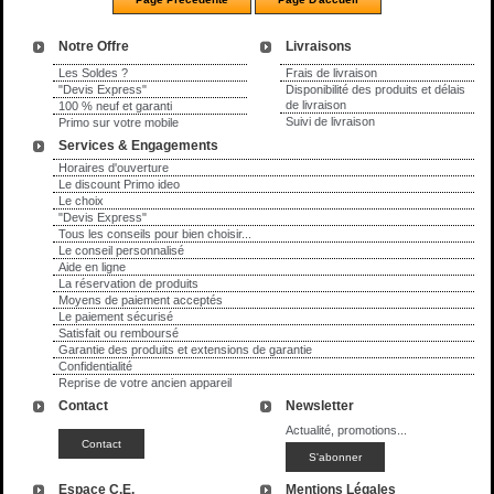
Notre Offre
Livraisons
Les Soldes ?
Frais de livraison
"Devis Express"
Disponibilité des produits et délais
de livraison
100 % neuf et garanti
Suivi de livraison
Primo sur votre mobile
Services & Engagements
Horaires d'ouverture
Le discount Primo ideo
Le choix
"Devis Express"
Tous les conseils pour bien choisir...
Le conseil personnalisé
Aide en ligne
La réservation de produits
Moyens de paiement acceptés
Le paiement sécurisé
Satisfait ou remboursé
Garantie des produits et extensions de garantie
Confidentialité
Reprise de votre ancien appareil
Contact
Newsletter
Actualité, promotions...
Espace C.E.
Mentions Légales