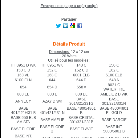
Envoyer cette page à un(e) ami(e)
Partager
Détails Produit
Dimensions
:12 x 12 cm
20 Watts
Utilisé pour les modèles
:
HF 8951 D WK
HF 8951 WK
148 C
150 C
150 C D
152 C
152 C D
162 C
163 VL
168 C
6001 ELB
6100 ELB
6100 ELN
644
644 D
648 A
802 LG
654
654 D
658 A
WATERFIRE
803 EL
803 L
808 EL
AMELIE 2 D WK
BASE
BASE
ANNECY
AZAY D WK
301/321/331G
301/321/331N
BASE
BASE
BASE 4800/4801
BASE 4800/4801
401/421/431 B
401/421/431 N
B
EL GOLD
BASE 950 ELB
BASE CRISTAL
BASE AMELIE
BASE DARCIE
AMIATA
301/321/331B
BASE ELODIE
BASE INT.
BASE ELODIE
BASE FLAVIE
2
5000/5001 B
BASE INT.