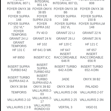
INTEGRAL
INTEGRAL 807 L
INTEGRAL 807 EL
808
801 LN
FOYER ONYX 38
FOYER ONYX
FOYER ONYX 38
FOYER ONYX 38
B3
38 B5
B6
D
FOYER SUPRA
FOYER
FOYER SUPRA
FOYER SUPRA
148
SUPRA 152 B
168
150 B
FOYER SUPRA
FOYER
FOYER SUPRA
FOYER SUPRA LM
152 VL*
SUPRA 162
162 VL
148
FOYER
FV 40 D
GRANIT 22 LI
GRANIT 22 N
TEMPORIS
GRANIT 24 LI
GRANIT 24 N
GRANIT 26 LI
GRANIT 26 N
GRANIT
HF 102
HF 120 C
HF 121 C
TEMPORIS
HF 131 C
HF 641 D WK
HF 647
HF 657
INSERT
INSERT
HF 8950
INSERT ICC
RACCORDABLE
RACCORDABLE
646 R
656 R
INSERT
INSERT SUPRA
INSERT TURBO
INSERT TURBO
SUPRA
TURBO 642
642-A DIN
652-A DIN
TURBO 652
INSERT
INSERT TURBO
TURBO
JADE
ONYX 38 B2
SUPRA 642-A
SUPRA 652-A
ONYX 38 B4
ONYX 39 B2
ONYX 39 B4
PALADIO
VALLAURIS 2-
TEMPORIS
VALLAURIS 2-06
VALLAURIS 2-07
03
VALLAURIS 2-
VALLAURIS 2-10
VALLAURIS 2-25
VALLAURIS 2-3N
17
VALLAURIS
VALLAURIS 2.3 B
VERTAL 3
VIGO 01
RONDO 03