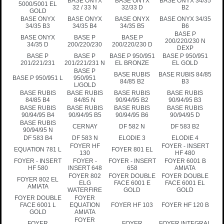
BASE ONYX
BASE ONYX
BASE ONYX 34/35
5000/5001 EL
32 / 33 N
32/33 D
B2
GOLD
BASE ONYX
BASE ONYX
BASE ONYX
BASE ONYX 34/35
34/35 B3
34/35 B4
34/35 B5
B6
BASE P
BASE ONYX
BASE P
BASE P
200/220/230 N
34/35 D
200/220/230
200/220/230 D
DEXP
BASE P
BASE P
BASE P 950/951
BASE P 950/951
201/221/231
201/221/231 N
EL BRONZE
EL GOLD
BASE P
BASE RUBIS
BASE RUBIS 84/85
BASE P 950/951 L
950/951
84/85 B2
B3
L/GOLD
BASE RUBIS
BASE RUBIS
BASE RUBIS
BASE RUBIS
84/85 B4
84/85 N
90/94/95 B2
90/94/95 B3
BASE RUBIS
BASE RUBIS
BASE RUBIS
BASE RUBIS
90/94/95 B4
90/94/95 B5
90/94/95 B6
90/94/95 D
BASE RUBIS
CERNAY
DF 582 N
DF 583 B2
90/94/95 N
DF 583 B4
DF 583 N
ELODIE 3
ELODIE 4
FOYER HF
FOYER - INSERT
EQUATION 781 L
FOYER 801 EL
130
HF 480
FOYER - INSERT
FOYER -
FOYER - INSERT
FOYER 6001 B
HF 580
INSERT 648
658
AMIATA
FOYER 802
FOYER DOUBLE
FOYER DOUBLE
FOYER 802 EL
ELG
FACE 6001 E
FACE 6001 EL
AMIATA
WATERFIRE
GOLD
GOLD
FOYER DOUBLE
FOYER
FACE 6001 L
EQUATION
FOYER HF 103
FOYER HF 120 B
GOLD
AMIATA
FOYER
FOYER
FOYER
FOYER INTEGRAL